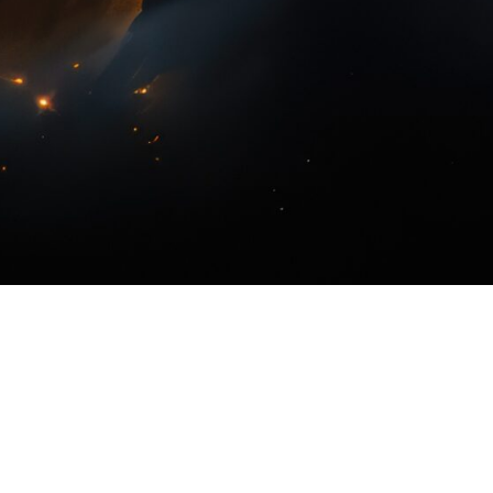
étation simultanée :
 adaptées à chaque format