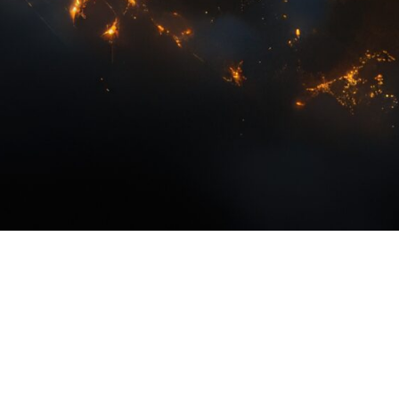
Une agence exp
au service de vos événemen