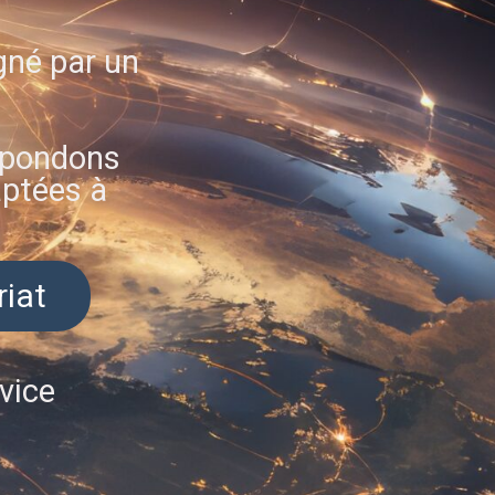
gné par un
répondons
aptées à
riat
vice