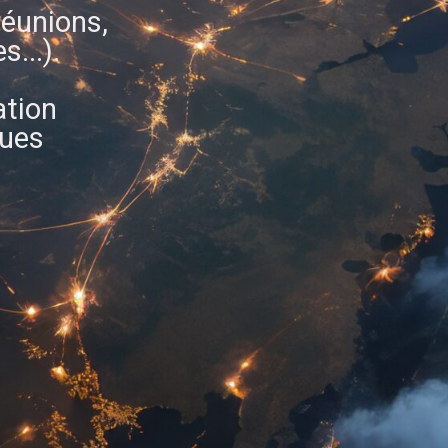
réunions,
...).
ation
gues