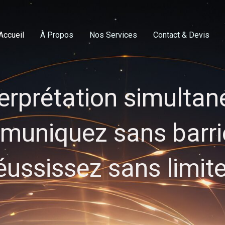
Accueil
À Propos
Nos Services
Contact & Devis
terprétation simultané
uniquez sans barri
éussissez sans limit