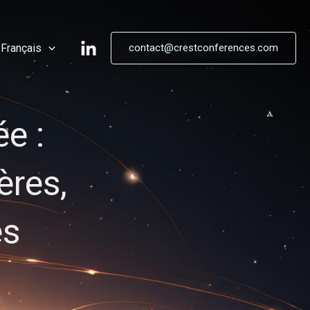
Français
contact@crestconferences.com
e :
ères,
es