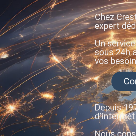
Chez Cres
expert déd
Un service
sous 24h a
vos besoin
Con
Depuis 197
d’interprét
Nous const