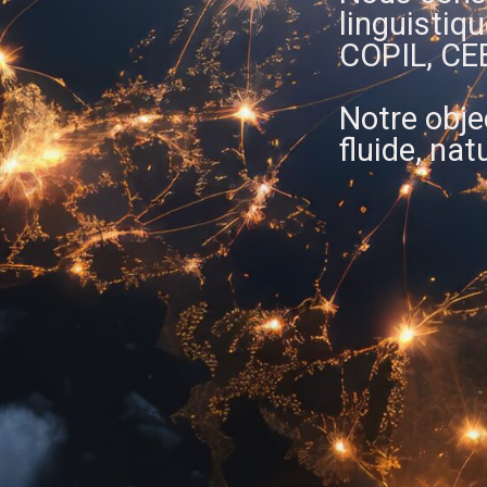
linguistiq
COPIL, CEE
Notre obje
fluide, na