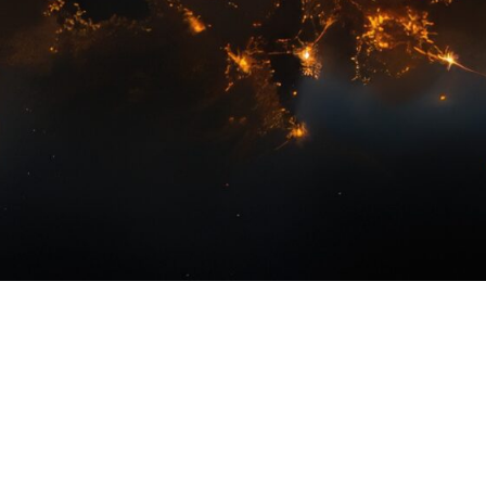
erte
Interpr
ts multilingues
des solutions