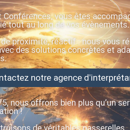
t Conférences, vous êtes accompa
ié tout au long de vos évènements.
 de proximité, réactif : nous vous 
vec des solutions concrètes et ad
s.
tactez notre agence d'interpréta
5, nous offrons bien plus qu’un ser
ation !
ruisons de véritables passerelles